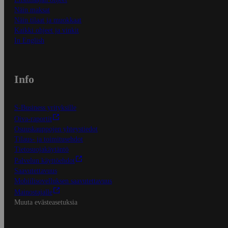
Näin maksat
Näin tilaat ja muokkaat
Kaikki ohjeet ja vinkit
In English
Info
S-Business yrityksille
Oiva-raportit
Osuuskauppojen yhteystiedot
Tilaus- ja toimitusehdot
Tietosuojakäytäntö
Palvelun käyttöehdot
Saavutettavuus
Mobiilisovelluksen saavutettavuus
Mainostajalle
Muuta evästeasetuksia