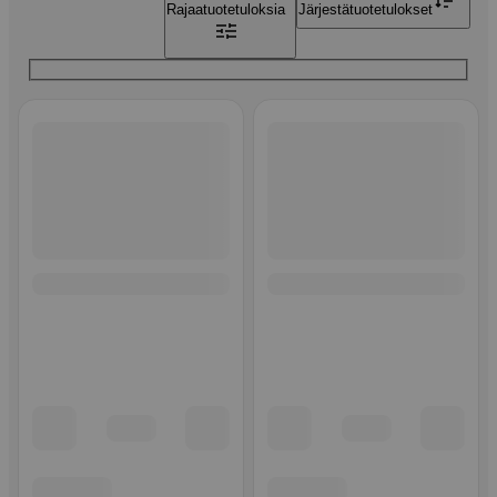
Rajaa
tuotetuloksia
Järjestä
tuotetulokset