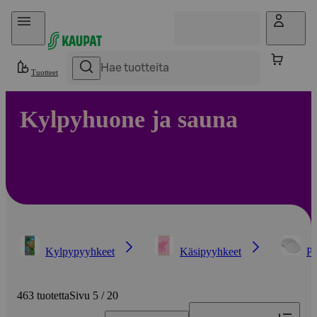
Hyppää sisältöön
Tuotteet
Kylpyhuone ja sauna
Kylpypyyhkeet
Käsipyyhkeet
Pe
463 tuotetta
Sivu 5 / 20