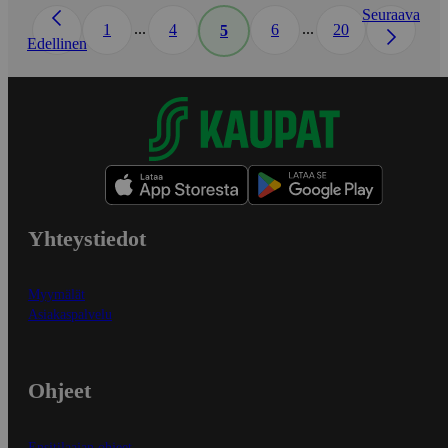
Seuraava
...
...
1
4
6
20
5
Edellinen
Yhteystiedot
Myymälät
Asiakaspalvelu
Ohjeet
Ensitilaajan ohjeet