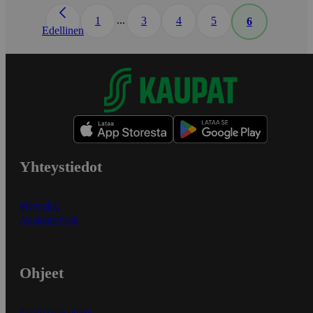
...
1
3
4
5
6
Edellinen
Yhteystiedot
Myymälät
Asiakaspalvelu
Ohjeet
Ensitilaajan ohjeet