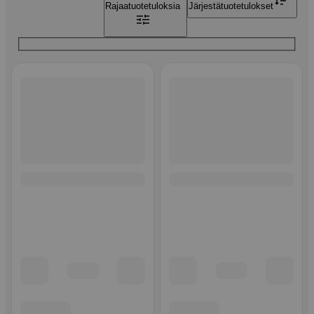
Rajaa
tuotetuloksia
Järjestä
tuotetulokset