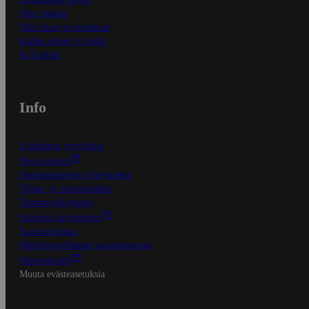
Näin maksat
Näin tilaat ja muokkaat
Kaikki ohjeet ja vinkit
In English
Info
S-Business yrityksille
Oiva-raportit
Osuuskauppojen yhteystiedot
Tilaus- ja toimitusehdot
Tietosuojakäytäntö
Palvelun käyttöehdot
Saavutettavuus
Mobiilisovelluksen saavutettavuus
Mainostajalle
Muuta evästeasetuksia