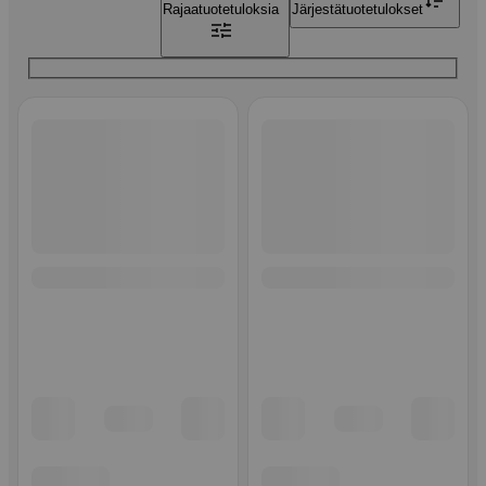
Rajaa
tuotetuloksia
Järjestä
tuotetulokset