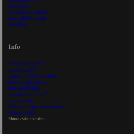
Näin maksat
Näin tilaat ja muokkaat
Kaikki ohjeet ja vinkit
In English
Info
S-Business yrityksille
Oiva-raportit
Osuuskauppojen yhteystiedot
Tilaus- ja toimitusehdot
Tietosuojakäytäntö
Palvelun käyttöehdot
Saavutettavuus
Mobiilisovelluksen saavutettavuus
Mainostajalle
Muuta evästeasetuksia