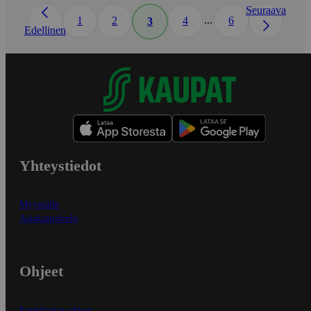
Seuraava
...
1
2
4
6
3
Edellinen
Yhteystiedot
Myymälät
Asiakaspalvelu
Ohjeet
Ensitilaajan ohjeet