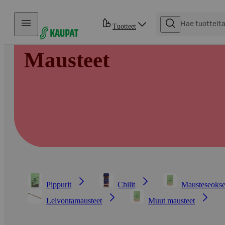
Hyppää sisältöön
Tuotteet
Mausteet
Pippurit
Chilit
Mausteseokse
Leivontamausteet
Muut mausteet