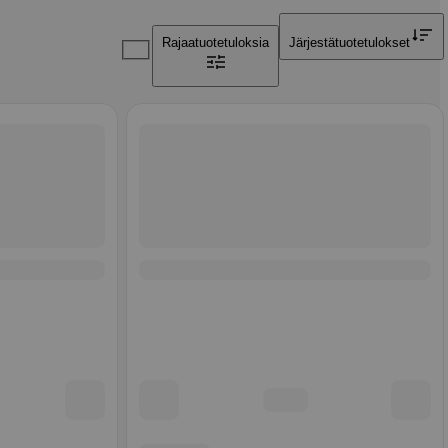
Rajaa
tuotetuloksia
Järjestä
tuotetulokset