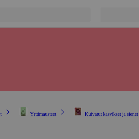
t
Yrttimausteet
Kuivatut kasvikset ja sienet