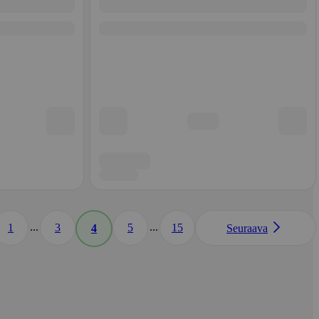
...
...
1
3
5
15
4
Seuraava