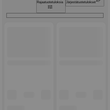
Rajaa
tuotetuloksia
Järjestä
tuotetulokset