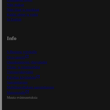
Näin maksat
Näin tilaat ja muokkaat
Kaikki ohjeet ja vinkit
In English
Info
S-Business yrityksille
Oiva-raportit
Osuuskauppojen yhteystiedot
Tilaus- ja toimitusehdot
Tietosuojakäytäntö
Palvelun käyttöehdot
Saavutettavuus
Mobiilisovelluksen saavutettavuus
Mainostajalle
Muuta evästeasetuksia