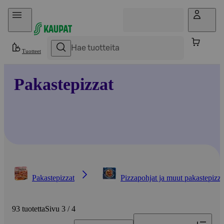
Hyppää sisältöön
Tuotteet
Pakastepizzat
Pakastepizzat
Pizzapohjat ja muut pakastepizza
93 tuotetta
Sivu 3 / 4