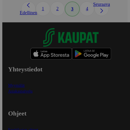
Seuraava
1
2
4
3
Edellinen
Yhteystiedot
Myymälät
Asiakaspalvelu
Ohjeet
Ensitilaajan ohjeet