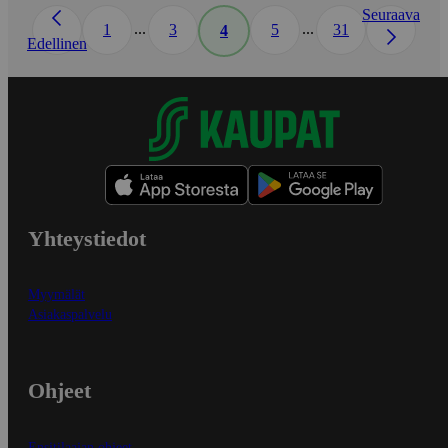
Seuraava
...
...
1
3
5
31
4
Edellinen
Yhteystiedot
Myymälät
Asiakaspalvelu
Ohjeet
Ensitilaajan ohjeet