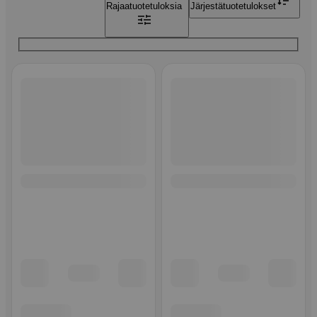
Rajaa
tuotetuloksia
Järjestä
tuotetulokset