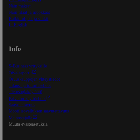
Näin maksat
Näin tilaat ja muokkaat
Kaikki ohjeet ja vinkit
In English
Info
S-Business yrityksille
Oiva-raportit
Osuuskauppojen yhteystiedot
Tilaus- ja toimitusehdot
Tietosuojakäytäntö
Palvelun käyttöehdot
Saavutettavuus
Mobiilisovelluksen saavutettavuus
Mainostajalle
Muuta evästeasetuksia