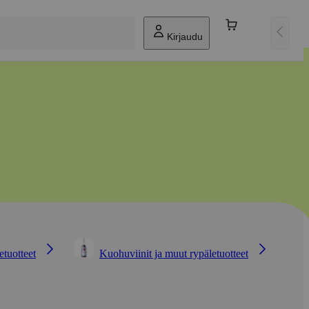
Kirjaudu
etuotteet
Kuohuviinit ja muut rypäletuotteet