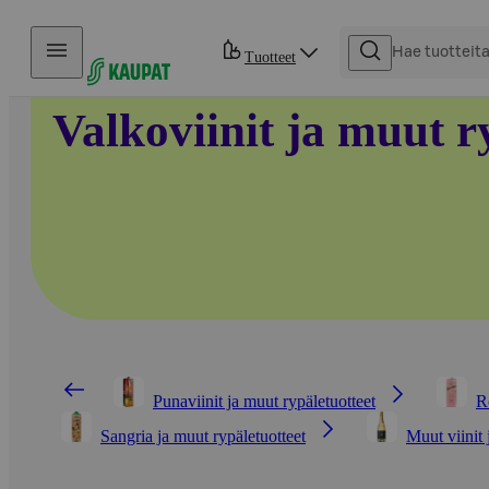
Hyppää sisältöön
Tuotteet
Valkoviinit ja muut r
Punaviinit ja muut rypäletuotteet
R
Sangria ja muut rypäletuotteet
Muut viinit 