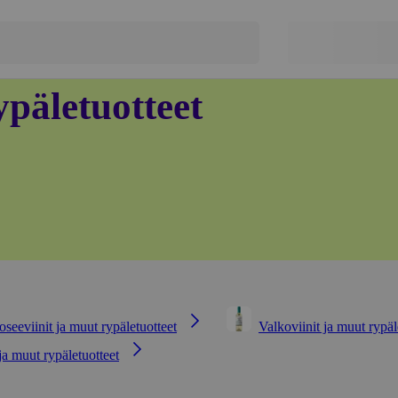
ypäletuotteet
oseeviinit ja muut rypäletuotteet
Valkoviinit ja muut rypäl
ja muut rypäletuotteet