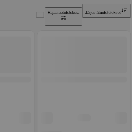
Rajaa
tuotetuloksia
Järjestä
tuotetulokset