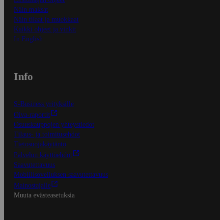
Näin maksat
Näin tilaat ja muokkaat
Kaikki ohjeet ja vinkit
In English
Info
S-Business yrityksille
Oiva-raportit
Osuuskauppojen yhteystiedot
Tilaus- ja toimitusehdot
Tietosuojakäytäntö
Palvelun käyttöehdot
Saavutettavuus
Mobiilisovelluksen saavutettavuus
Mainostajalle
Muuta evästeasetuksia