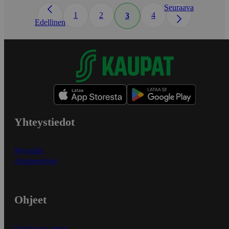
Seuraava
1
2
4
3
Edellinen
Yhteystiedot
Myymälät
Asiakaspalvelu
Ohjeet
Ensitilaajan ohjeet