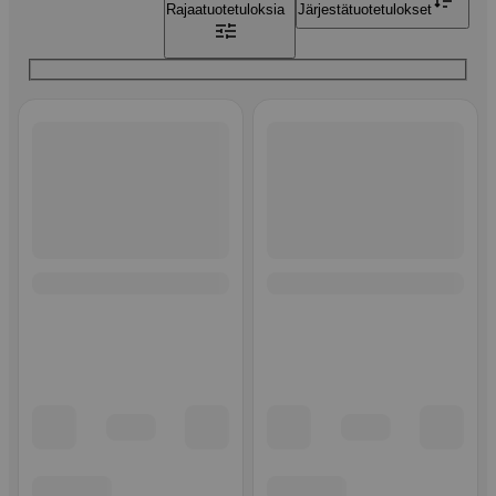
Rajaa
tuotetuloksia
Järjestä
tuotetulokset