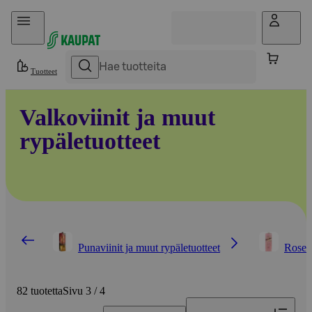
Hyppää sisältöön
Tuotteet
Valkoviinit ja muut
rypäletuotteet
Punaviinit ja muut rypäletuotteet
Roseev
82 tuotetta
Sivu 3 / 4