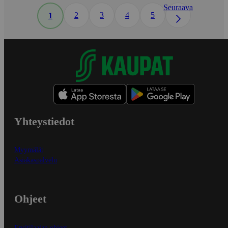
Seuraava
2
3
4
5
1
Yhteystiedot
Myymälät
Asiakaspalvelu
Ohjeet
Ensitilaajan ohjeet