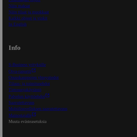
Näin maksat
Näin tilaat ja muokkaat
Kaikki ohjeet ja vinkit
In English
Info
S-Business yrityksille
Oiva-raportit
Osuuskauppojen yhteystiedot
Tilaus- ja toimitusehdot
Tietosuojakäytäntö
Palvelun käyttöehdot
Saavutettavuus
Mobiilisovelluksen saavutettavuus
Mainostajalle
Muuta evästeasetuksia