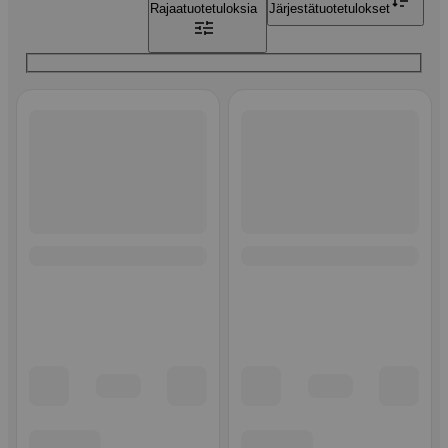
Rajaa
tuotetuloksia
Järjestä
tuotetulokset