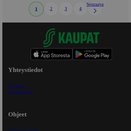
Seuraava
2
3
4
1
Yhteystiedot
Myymälät
Asiakaspalvelu
Ohjeet
Ensitilaajan ohjeet