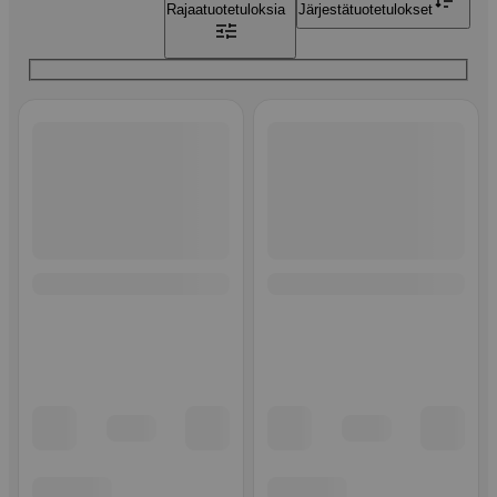
Rajaa
tuotetuloksia
Järjestä
tuotetulokset