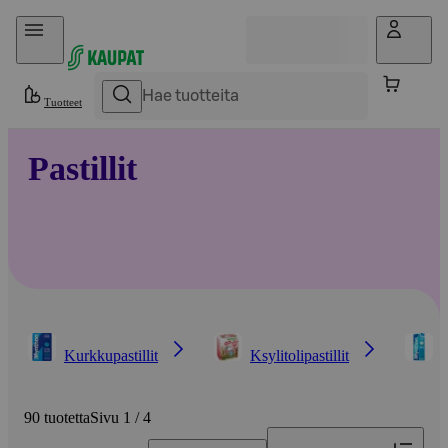
Hyppää sisältöön
Tuotteet
Pastillit
Kurkkupastillit
Ksylitolipastillit
M
90 tuotetta
Sivu 1 / 4