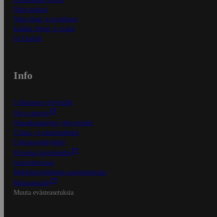
Näin maksat
Näin tilaat ja muokkaat
Kaikki ohjeet ja vinkit
In English
Info
S-Business yrityksille
Oiva-raportit
Osuuskauppojen yhteystiedot
Tilaus- ja toimitusehdot
Tietosuojakäytäntö
Palvelun käyttöehdot
Saavutettavuus
Mobiilisovelluksen saavutettavuus
Mainostajalle
Muuta evästeasetuksia