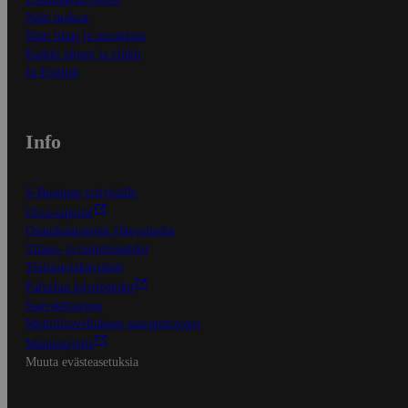
Näin maksat
Näin tilaat ja muokkaat
Kaikki ohjeet ja vinkit
In English
Info
S-Business yrityksille
Oiva-raportit
Osuuskauppojen yhteystiedot
Tilaus- ja toimitusehdot
Tietosuojakäytäntö
Palvelun käyttöehdot
Saavutettavuus
Mobiilisovelluksen saavutettavuus
Mainostajalle
Muuta evästeasetuksia