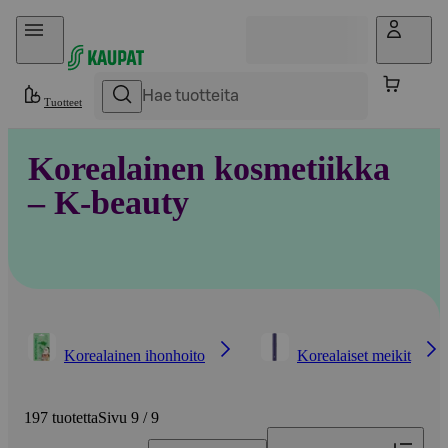
Hyppää sisältöön
Tuotteet
Korealainen kosmetiikka
– K-beauty
Korealainen ihonhoito
Korealaiset meikit
197 tuotetta
Sivu 9 / 9