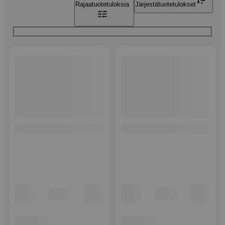
Rajaa
tuotetuloksia
Järjestä
tuotetulokset