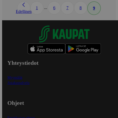
...
1
6
7
8
9
Edellinen
Yhteystiedot
Myymälät
Asiakaspalvelu
Ohjeet
Ensitilaajan ohjeet