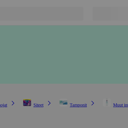
ojat
Siteet
Tamponit
Muut int