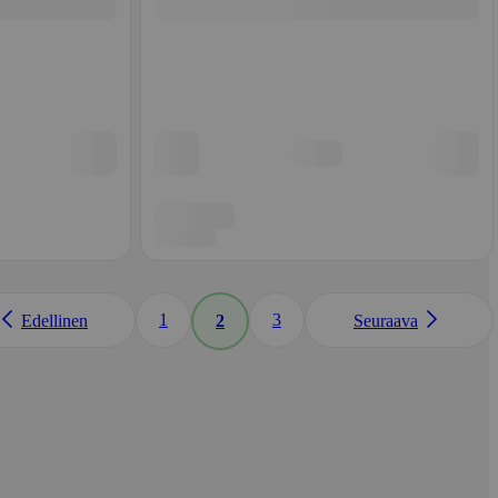
1
3
Edellinen
2
Seuraava