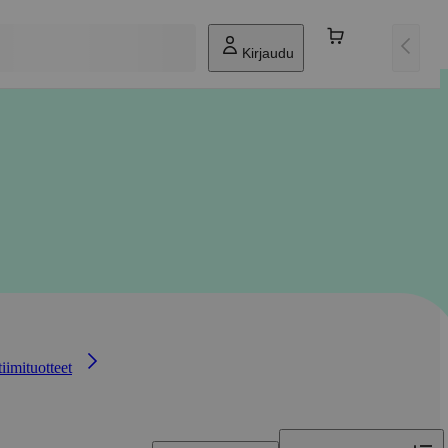
Kirjaudu
iimituotteet