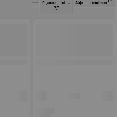
Rajaa
tuotetuloksia
Järjestä
tuotetulokset