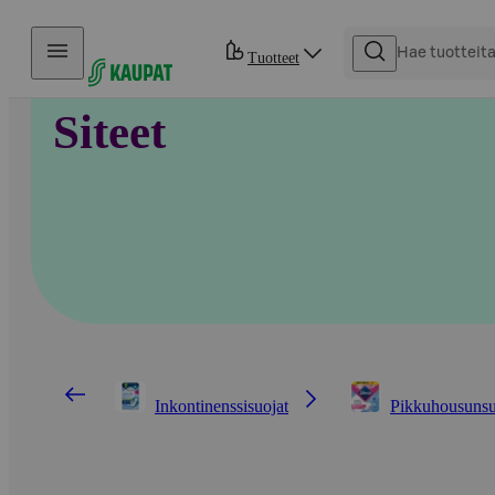
Hyppää sisältöön
Tuotteet
Siteet
Inkontinenssisuojat
Pikkuhousunsu