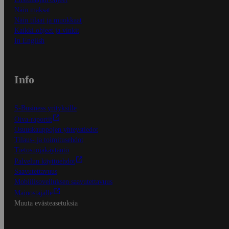
Näin maksat
Näin tilaat ja muokkaat
Kaikki ohjeet ja vinkit
In English
Info
S-Business yrityksille
Oiva-raportit
Osuuskauppojen yhteystiedot
Tilaus- ja toimitusehdot
Tietosuojakäytäntö
Palvelun käyttöehdot
Saavutettavuus
Mobiilisovelluksen saavutettavuus
Mainostajalle
Muuta evästeasetuksia