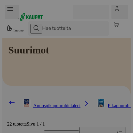
Hyppää sisältöön
Tuotteet
Suurimot
Annospikapuurohiutaleet
Pikapuurohiu
22 tuotetta
Sivu 1 / 1