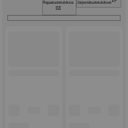
Rajaa
tuotetuloksia
Järjestä
tuotetulokset