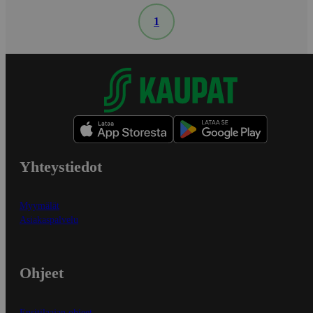
1
Yhteystiedot
Myymälät
Asiakaspalvelu
Ohjeet
Ensitilaajan ohjeet