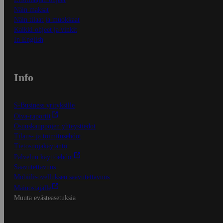
Näin maksat
Näin tilaat ja muokkaat
Kaikki ohjeet ja vinkit
In English
Info
S-Business yrityksille
Oiva-raportit
Osuuskauppojen yhteystiedot
Tilaus- ja toimitusehdot
Tietosuojakäytäntö
Palvelun käyttöehdot
Saavutettavuus
Mobiilisovelluksen saavutettavuus
Mainostajalle
Muuta evästeasetuksia