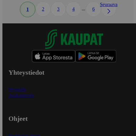
Seuraava
...
2
3
4
6
1
Yhteystiedot
Myymälät
Asiakaspalvelu
Ohjeet
Ensitilaajan ohjeet