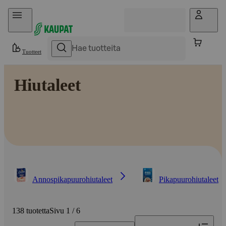
Hyppää sisältöön
Tuotteet
Hiutaleet
Annospikapuurohiutaleet
Pikapuurohiutaleet
138 tuotetta
Sivu 1 / 6