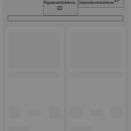
Rajaa
tuotetuloksia
Järjestä
tuotetulokset