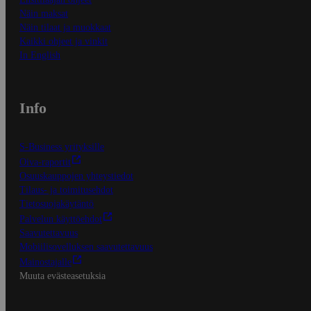
Näin maksat
Näin tilaat ja muokkaat
Kaikki ohjeet ja vinkit
In English
Info
S-Business yrityksille
Oiva-raportit
Osuuskauppojen yhteystiedot
Tilaus- ja toimitusehdot
Tietosuojakäytäntö
Palvelun käyttöehdot
Saavutettavuus
Mobiilisovelluksen saavutettavuus
Mainostajalle
Muuta evästeasetuksia