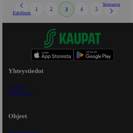
Seuraava
1
2
4
5
3
Edellinen
Yhteystiedot
Myymälät
Asiakaspalvelu
Ohjeet
Ensitilaajan ohjeet