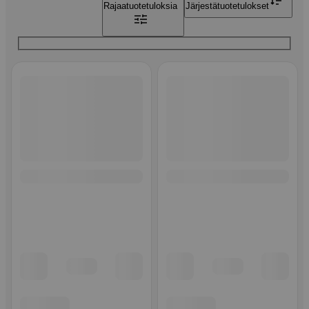
Rajaa
tuotetuloksia
Järjestä
tuotetulokset