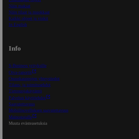
Näin maksat
Näin tilaat ja muokkaat
Kaikki ohjeet ja vinkit
In English
Info
S-Business yrityksille
Oiva-raportit
Osuuskauppojen yhteystiedot
Tilaus- ja toimitusehdot
Tietosuojakäytäntö
Palvelun käyttöehdot
Saavutettavuus
Mobiilisovelluksen saavutettavuus
Mainostajalle
Muuta evästeasetuksia