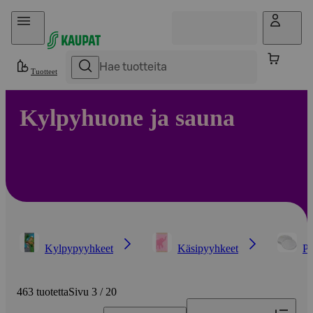
Hyppää sisältöön
Tuotteet
Kylpyhuone ja sauna
Kylpypyyhkeet
Käsipyyhkeet
Pe
463 tuotetta
Sivu 3 / 20