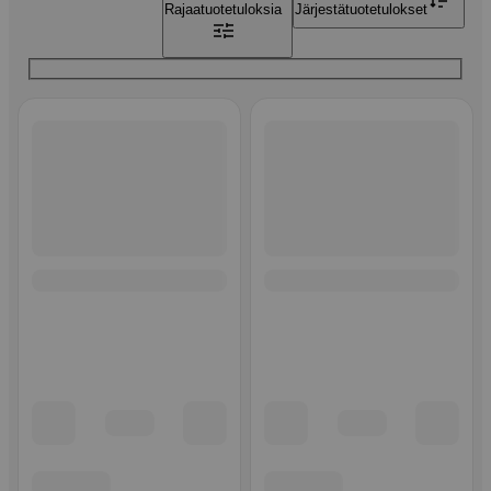
Rajaa
tuotetuloksia
Järjestä
tuotetulokset