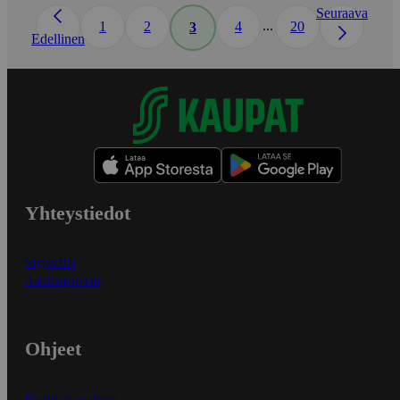
Seuraava
...
1
2
4
20
3
Edellinen
Yhteystiedot
Myymälät
Asiakaspalvelu
Ohjeet
Ensitilaajan ohjeet