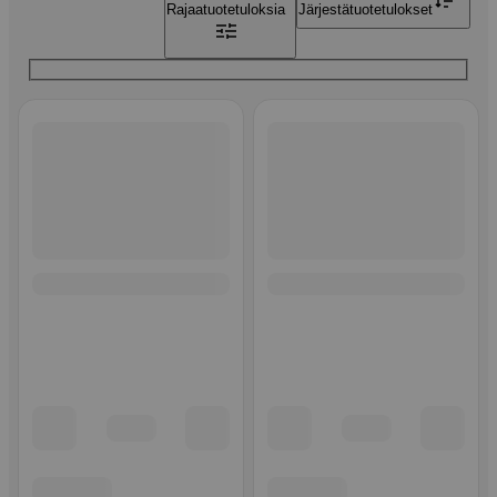
Rajaa
tuotetuloksia
Järjestä
tuotetulokset