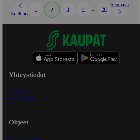
Seuraava
...
1
3
4
20
2
Edellinen
Yhteystiedot
Myymälät
Asiakaspalvelu
Ohjeet
Ensitilaajan ohjeet