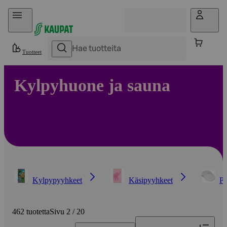
Hyppää sisältöön
Tuotteet
Kylpyhuone ja sauna
Kylpypyyhkeet
Käsipyyhkeet
Pe
462 tuotetta
Sivu 2 / 20