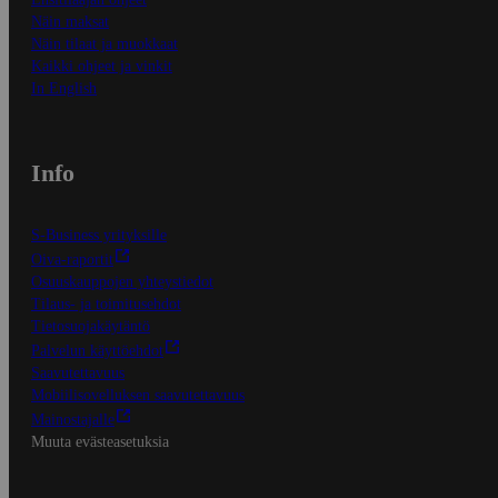
Näin maksat
Näin tilaat ja muokkaat
Kaikki ohjeet ja vinkit
In English
Info
S-Business yrityksille
Oiva-raportit
Osuuskauppojen yhteystiedot
Tilaus- ja toimitusehdot
Tietosuojakäytäntö
Palvelun käyttöehdot
Saavutettavuus
Mobiilisovelluksen saavutettavuus
Mainostajalle
Muuta evästeasetuksia