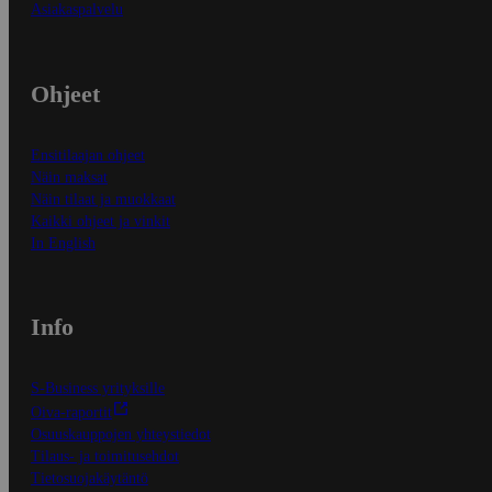
Asiakaspalvelu
Ohjeet
Ensitilaajan ohjeet
Näin maksat
Näin tilaat ja muokkaat
Kaikki ohjeet ja vinkit
In English
Info
S-Business yrityksille
Oiva-raportit
Osuuskauppojen yhteystiedot
Tilaus- ja toimitusehdot
Tietosuojakäytäntö