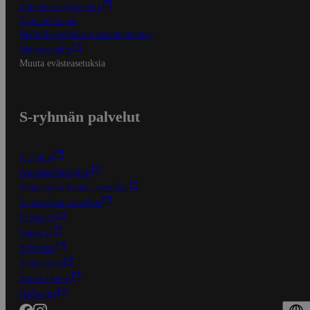
Palvelun käyttöehdot
Saavutettavuus
Mobiilisovelluksen saavutettavuus
Mainostajalle
Muuta evästeasetuksia
S-ryhmän palvelut
S-ryhmä
Asiakasomistajuus
Yhteishyvä Ruoka -sovellus
S-ostoslista -sovellus
Prisma.fi
Sokos.fi
S-Pankki
Yhteishyvä
Sokos Hotels
Raflaamo