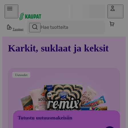
Hyppää sisältöön
Tuotteet
Karkit, suklaat ja keksit
Uutuudet
Tutustu uutuusmakeisiin