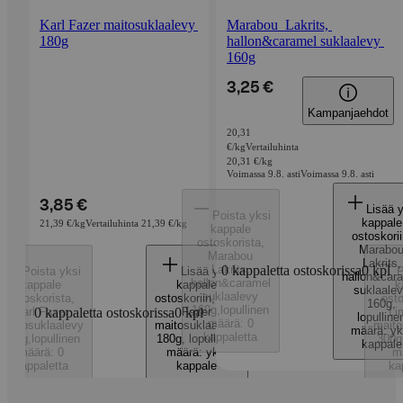
Karl Fazer maitosuklaalevy 
Marabou  Lakrits, 
180g
hallon&caramel suklaalevy 
160g
3,25 €
Kampanjaehdot
20,31
€/kg
Vertailuhinta
20,31 €/kg
Voimassa 9.8. asti
Voimassa 9.8. asti
3,85 €
Lisää y
Poista yksi
kappale
21,39 €/kg
Vertailuhinta 21,39 €/kg
kappale
ostoskorii
ostoskorista
,
Marabo
Marabou
Lakrits,
Lakrits,
0 kappaletta ostoskorissa
0
kpl
Poista yksi
Lisää yksi
P
hallon&car
hallon&caramel
kappale
kappale
k
suklaale
suklaalevy
ostoskorista
,
ostoskoriin
,
Karl
osto
160g
,
160g
,
lopullinen
Karl Fazer
0 kappaletta ostoskorissa
0
Fazer
kpl
Li
lopulline
määrä: 0
maitosuklaalevy
maitosuklaalevy
maito
määrä: yk
kappaletta
180g
,
lopullinen
180g
,
lopullinen
300g
kappale
määrä: 0
määrä: yksi
m
kappaletta
kappale
ka