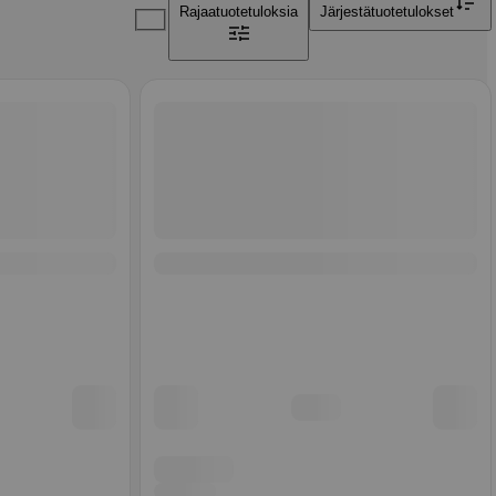
Rajaa
tuotetuloksia
Järjestä
tuotetulokset