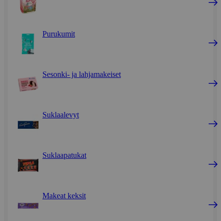
Purukumit
Sesonki- ja lahjamakeiset
Suklaalevyt
Suklaapatukat
Makeat keksit