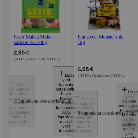
Fazer Makea Moka 
Finnsweet Monster mix 
karkkipussi 300g
1kg
2,35 €
7,83 €/kg
Vertailuhinta 7,83 €/kg
4,95 €
Lisää
4,95 €/kg
Vertailuhinta 4,95 €/kg
yksi
Poista
kappale
yksi kappale
ostoskoriin
,
Lisää
ostoskorista
,
Fazer
yksi
Fazer Makea
Makea
Poista
0 kappaletta ostoskorissa
0
kpl
kappale
Moka
Moka
yksi kappale
ostoskorii
karkkipussi
karkkipussi
ostoskorista
,
kappal
Finnswee
300g
,
lopullinen
300g
,
Finnsweet
0 kappaletta ostoskorissa
0
HARI
kpl
Monster
määrä: 0
lopullinen
Monster mix
mix 1kg
,
kappaletta
määrä:
1kg
,
lopullinen
Karkki
lopullinen
yksi
määrä: 0
määrä
määrä:
kappale
kappaletta
yksi