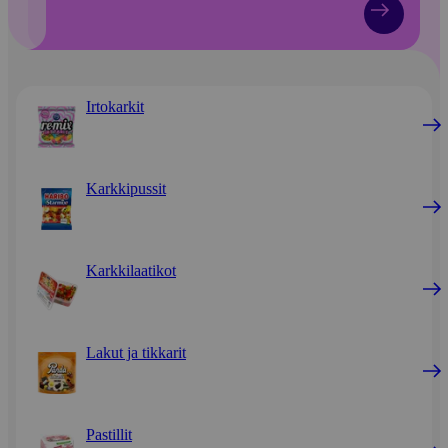
Irtokarkit
Karkkipussit
Karkkilaatikot
Lakut ja tikkarit
Pastillit