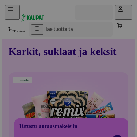
Hyppää sisältöön
Tuotteet
Karkit, suklaat ja keksit
Uutuudet
Tutustu uutuusmakeisiin