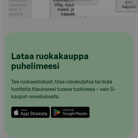
ksylitolipurukumi
ksylitolipurukumi
yksi
100g
,
lopullinen
100g
,
lopullinen
kappale
määrä: 0
määrä: yksi
kappaletta
kappale
Lataa ruokakauppa
puhelimeesi
Tee ruokaostokset, tilaa robokuljetus tai lisää
tuotteita tilaukseesi tuossa tuokiossa – vain S-
kaupat-sovelluksella.