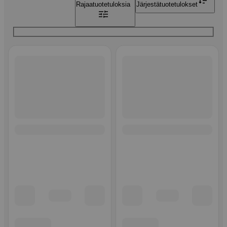
Rajaa
tuotetuloksia
Järjestä
tuotetulokset