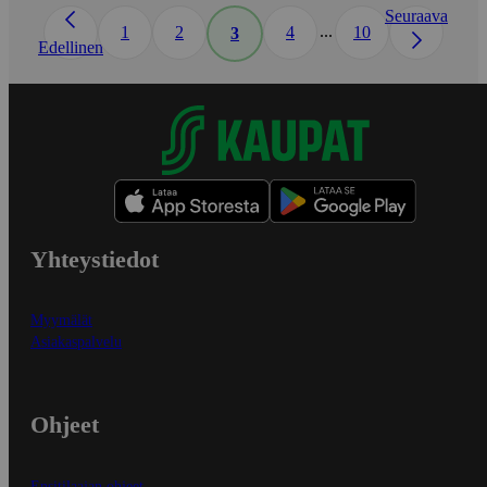
Seuraava
...
1
2
4
10
3
Edellinen
Yhteystiedot
Myymälät
Asiakaspalvelu
Ohjeet
Ensitilaajan ohjeet