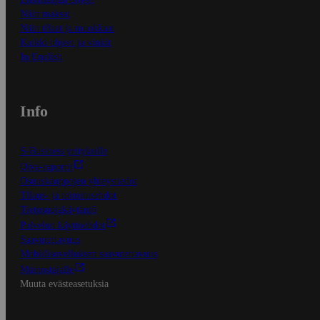
Näin maksat
Näin tilaat ja muokkaat
Kaikki ohjeet ja vinkit
In English
Info
S-Business yrityksille
Oiva-raportit
Osuuskauppojen yhteystiedot
Tilaus- ja toimitusehdot
Tietosuojakäytäntö
Palvelun käyttöehdot
Saavutettavuus
Mobiilisovelluksen saavutettavuus
Mainostajalle
Muuta evästeasetuksia