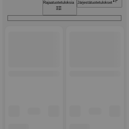
Rajaa
tuotetuloksia
Järjestä
tuotetulokset