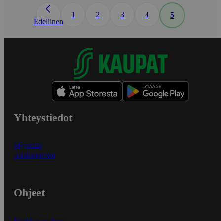
1
2
3
4
5
Edellinen
Yhteystiedot
Myymälät
Asiakaspalvelu
Ohjeet
Ensitilaajan ohjeet