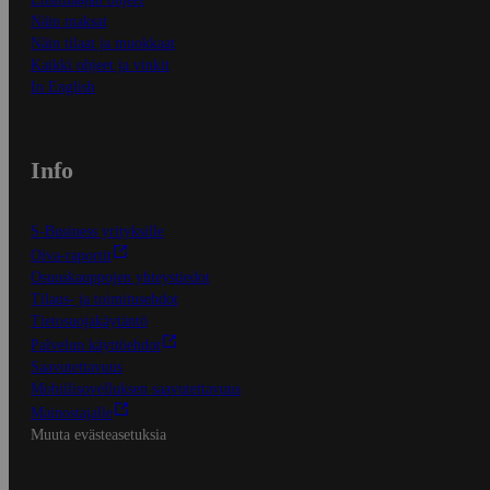
Näin maksat
Näin tilaat ja muokkaat
Kaikki ohjeet ja vinkit
In English
Info
S-Business yrityksille
Oiva-raportit
Osuuskauppojen yhteystiedot
Tilaus- ja toimitusehdot
Tietosuojakäytäntö
Palvelun käyttöehdot
Saavutettavuus
Mobiilisovelluksen saavutettavuus
Mainostajalle
Muuta evästeasetuksia