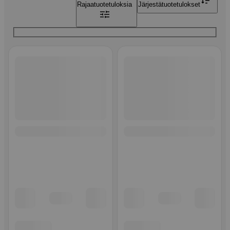
Rajaa
tuotetuloksia
Järjestä
tuotetulokset