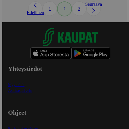
Seuraava
1
3
2
Edellinen
Yhteystiedot
Myymälät
Asiakaspalvelu
Ohjeet
Ensitilaajan ohjeet