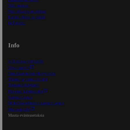
Näin maksat
Näin tilaat ja muokkaat
Kaikki ohjeet ja vinkit
In English
Info
S-Business yrityksille
Oiva-raportit
Osuuskauppojen yhteystiedot
Tilaus- ja toimitusehdot
Tietosuojakäytäntö
Palvelun käyttöehdot
Saavutettavuus
Mobiilisovelluksen saavutettavuus
Mainostajalle
Muuta evästeasetuksia