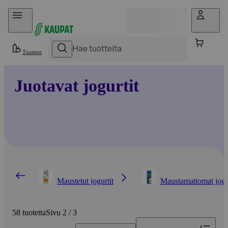
Hyppää sisältöön
Tuotteet
Juotavat jogurtit
Maustetut jogurtit
Maustamattomat jogu
58 tuotetta
Sivu 2 / 3