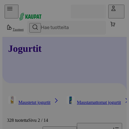
Hyppää sisältöön
Tuotteet
Jogurtit
Maustetut jogurtit
Maustamattomat jogurtit
328 tuotetta
Sivu 2 / 14