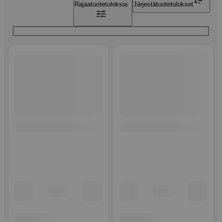
Rajaa
tuotetuloksia
Järjestä
tuotetulokset