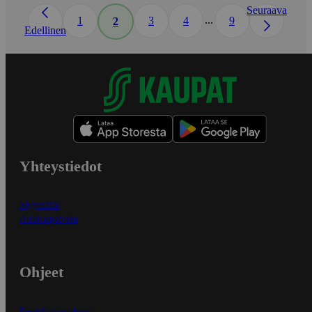
Seuraava
...
1
3
4
9
2
Edellinen
Yhteystiedot
Myymälät
Asiakaspalvelu
Ohjeet
Ensitilaajan ohjeet