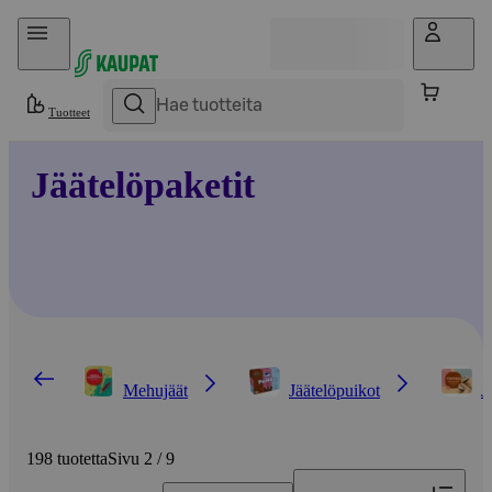
Hyppää sisältöön
Tuotteet
Jäätelöpaketit
Mehujäät
Jäätelöpuikot
J
198 tuotetta
Sivu 2 / 9