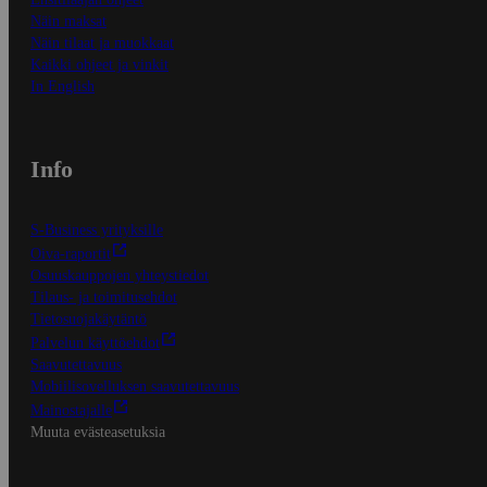
Näin maksat
Näin tilaat ja muokkaat
Kaikki ohjeet ja vinkit
In English
Info
S-Business yrityksille
Oiva-raportit
Osuuskauppojen yhteystiedot
Tilaus- ja toimitusehdot
Tietosuojakäytäntö
Palvelun käyttöehdot
Saavutettavuus
Mobiilisovelluksen saavutettavuus
Mainostajalle
Muuta evästeasetuksia