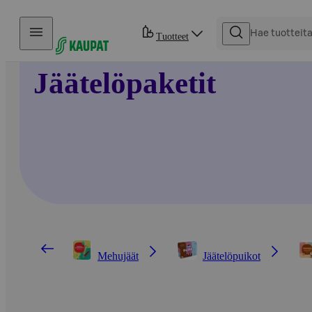
Hyppää sisältöön
Tuotteet
Jäätelöpaketit
Mehujäät
Jäätelöpuikot