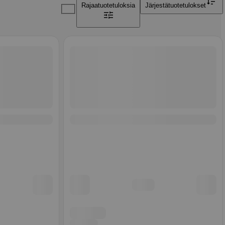
Rajaa
tuotetuloksia
Järjestä
tuotetulokset