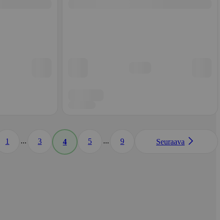
...
...
1
3
5
9
4
Seuraava