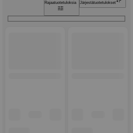
Rajaa
tuotetuloksia
Järjestä
tuotetulokset