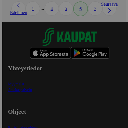
Seuraava
...
1
4
5
7
6
Edellinen
Yhteystiedot
Myymälät
Asiakaspalvelu
Ohjeet
Ensitilaajan ohjeet