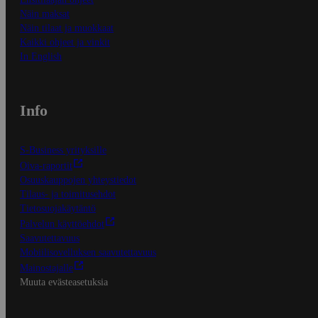
Näin maksat
Näin tilaat ja muokkaat
Kaikki ohjeet ja vinkit
In English
Info
S-Business yrityksille
Oiva-raportit
Osuuskauppojen yhteystiedot
Tilaus- ja toimitusehdot
Tietosuojakäytäntö
Palvelun käyttöehdot
Saavutettavuus
Mobiilisovelluksen saavutettavuus
Mainostajalle
Muuta evästeasetuksia