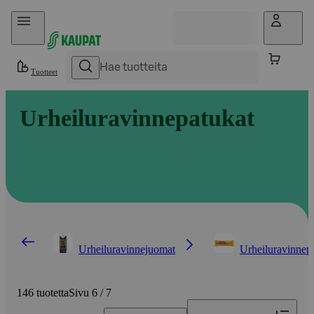
Hyppää sisältöön
Tuotteet
Urheiluravinnepatukat
Urheiluravinnejuomat
Urheiluravinnep
146 tuotetta
Sivu 6 / 7