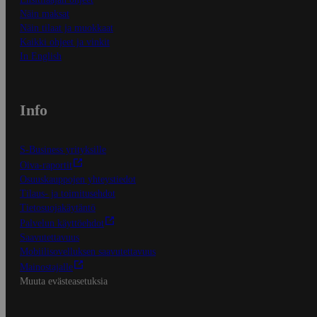
Näin maksat
Näin tilaat ja muokkaat
Kaikki ohjeet ja vinkit
In English
Info
S-Business yrityksille
Oiva-raportit
Osuuskauppojen yhteystiedot
Tilaus- ja toimitusehdot
Tietosuojakäytäntö
Palvelun käyttöehdot
Saavutettavuus
Mobiilisovelluksen saavutettavuus
Mainostajalle
Muuta evästeasetuksia