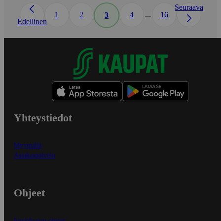
Seuraava
...
1
2
4
16
3
Edellinen
Yhteystiedot
Myymälät
Asiakaspalvelu
Ohjeet
Ensitilaajan ohjeet