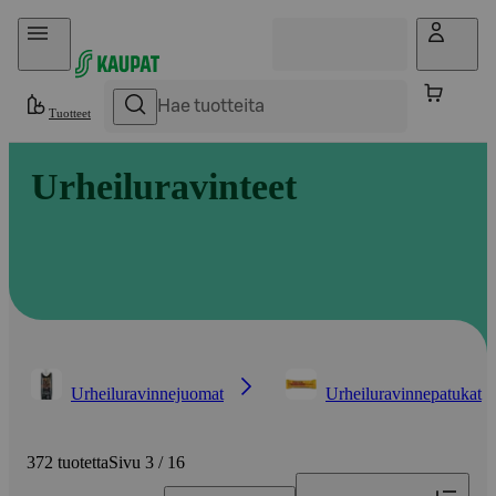
Hyppää sisältöön
Tuotteet
Urheiluravinteet
Urheiluravinnejuomat
Urheiluravinnepatukat
372 tuotetta
Sivu 3 / 16