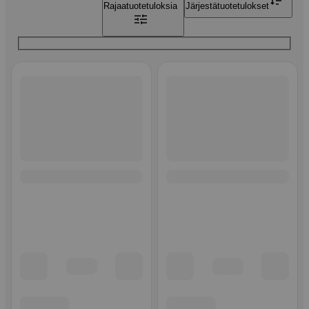
Rajaa
tuotetuloksia
Järjestä
tuotetulokset