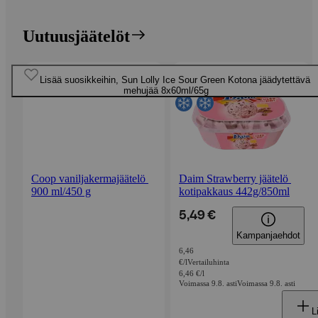
Uutuusjäätelöt
Ohita listaus
Uusi
3 kpl = 10 €
Lisää suosikkeihin, Sun Lolly Ice Sour Green Kotona jäädytettävä
Lisää suosikkeihin, Sun Lolly Ice Sour Pink Kotona jäädytettävä
Uusi
Lisää suosikkeihin, Daim Strawberry jäätelö kotipakkaus 442g/850m
Lisää suosikkeihin, Coop vaniljakermajäätelö 900 ml/450 
mehujää 8x60ml/65g
mehujää 8x60ml/65g
Coop vaniljakermajäätelö 
Daim Strawberry jäätelö 
900 ml/450 g
kotipakkaus 442g/850ml
5,49 €
Kampanjaehdot
6,46
€/l
Vertailuhinta
6,46 €/l
Voimassa 9.8. asti
Voimassa 9.8. asti
L