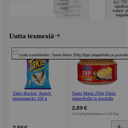
kpl, 700
kpl, 700
määrä: yksi
g
,
lopullinen
lopullin
kappale
määrä: 0
määrä: y
kappaletta
kappal
Uutta texmexiä
Ohita listaus
Uusi
Uusi
Lisää suosikkeihin, Santa Maria 250g Dippi jalapeñoilla ja juustoll
Lisää suosikkeihin, Takis Buckin´ Ranch maissisnacks 100 
Takis Buckin´ Ranch 
Santa Maria 250g Dippi 
maissisnacks 100 g
jalapeñoilla ja juustolla
2,89 €
11,56 €/kg
Vertailuhinta 11,56 €/kg
2,89 €