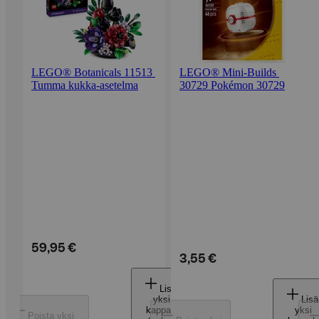
LEGO® Botanicals 11513 
LEGO® Mini-Builds 
Tumma kukka-asetelma
30729 Pokémon 30729
59,95 €
3,55 €
Lisää
yksi
Lisä
kappale
yksi
Poista yksi