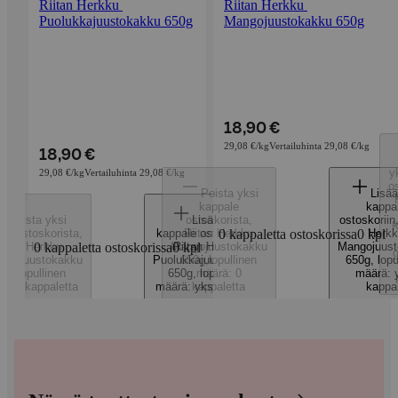
Riitan Herkku 
Riitan Herkku 
Puolukkajuustokakku 650g
Mangojuustokakku 650g
18,90 €
29,08 €/kg
Vertailuhinta 29,08 €/kg
18,90 €
y
29,08 €/kg
Vertailuhinta 29,08 €/kg
o
Poista yksi
Lisää
kappale
kappa
Poista yksi
ostoskorista
Lisää yksi
,
ostoskoriin
K
le ostoskorista
,
kappale ostoskoriin
Riitan Herkku
0 kappaletta ostoskorissa
,
0
Herkk
kpl
iitan Herkku
0 kappaletta ostoskorissa
Mangojuustokakku
0
Riitan Herkku
kpl
Mangojuust
ukkajuustokakku
Puolukkajuustokakku
650g
,
lopullinen
650g
,
lopu
50g
,
lopullinen
650g
,
määrä: 0
lopullinen
määrä: 
ä: 0 kappaletta
määrä: yksi kappale
kappaletta
kappa