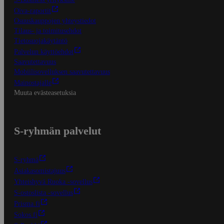
Oiva-raportit
Osuuskauppojen yhteystiedot
Tilaus- ja toimitusehdot
Tietosuojakäytäntö
Palvelun käyttöehdot
Saavutettavuus
Mobiilisovelluksen saavutettavuus
Mainostajalle
Muuta evästeasetuksia
S-ryhmän palvelut
S-ryhmä
Asiakasomistajuus
Yhteishyvä Ruoka -sovellus
S-ostoslista -sovellus
Prisma.fi
Sokos.fi