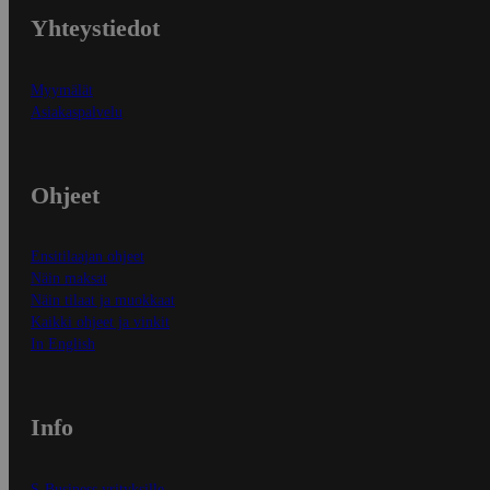
Yhteystiedot
Myymälät
Asiakaspalvelu
Ohjeet
Ensitilaajan ohjeet
Näin maksat
Näin tilaat ja muokkaat
Kaikki ohjeet ja vinkit
In English
Info
S-Business yrityksille