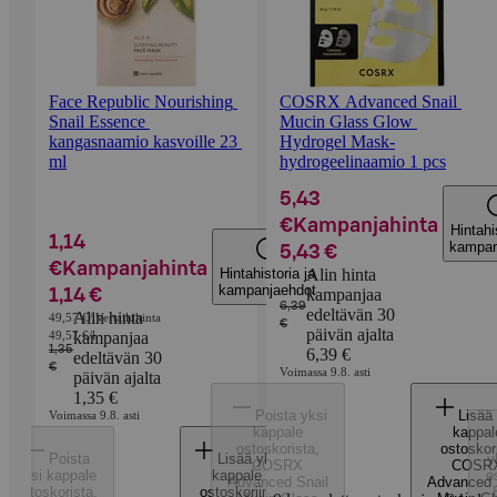
Face Republic Nourishing 
COSRX Advanced Snail 
Snail Essence 
Mucin Glass Glow 
kangasnaamio kasvoille 23 
Hydrogel Mask-
ml
hydrogeelinaamio 1 pcs
5,43
€
Kampanjahinta
Hintahi
1,14
kampan
5,43 €
€
Kampanjahinta
Hintahistoria ja
Alin hinta
kampanjaehdot
1,14 €
kampanjaa
6,39
edeltävän 30
Alin hinta
49,57 €/l
Vertailuhinta
€
päivän ajalta
49,57 €/l
kampanjaa
1,35
6,39 €
edeltävän 30
€
Voimassa 9.8. asti
päivän ajalta
1,35 €
Poista yksi
Lisää 
Voimassa 9.8. asti
kappale
kappal
ostoskorista
,
ostoskor
Poista
Lisää yksi
y
COSRX
COSR
yksi kappale
kappale
o
Advanced Snail
Advanced 
ostoskorista
,
ostoskoriin
,