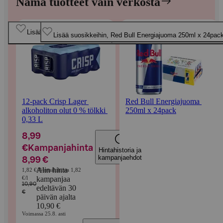
Nämä tuotteet vain verkosta
Ohita listaus
Kampanja
Lisää suosikkeihin, 12-pack Crisp Lager alkoholiton olut 0 % tölkki
Uusi
Lisää suosikkeihin, Red Bull Energiajuoma 250ml x 24pac
0,33 L
12-pack Crisp Lager 
Red Bull Energiajuoma 
alkoholiton olut 0 % tölkki 
250ml x 24pack
0,33 L
8,99
€
Kampanjahinta
Hintahistoria ja
kampanjaehdot
8,99 €
Alin hinta
1,82 €/l
Vertailuhinta 1,82
€/l
kampanjaa
10,90
edeltävän 30
€
päivän ajalta
10,90 €
Voimassa 25.8. asti