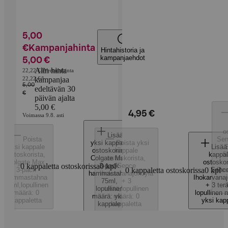
5,00
€
Kampanjahinta
Hintahistoria ja
kampanjaehdot
5,00 €
Alin hinta
22,22 €/l
Vertailuhinta
22,22 €/l
kampanjaa
5,00
edeltävän 30
€
päivän ajalta
5,00 €
4,95 €
Voimassa 9.8. asti
o
Lisää
Poista
Sen
yksi kappale
Poista yksi
yksi kappale
Lisää
ostoskoriin
kappale
,
ostoskorista
,
kappa
5
Colgate Max
ostoskorista
,
Colgate Max
ostoskor
0 kappaletta ostoskorissa
3-pack
0
kpl
Sence
3-pack
0 kappaletta ostoskorissa
0
Senc
kpl
Rec
hammastahna
Ihokarvanajohöylä
hammastahna
Ihokarvanaj
75ml
,
+ 3
75ml
,
lopullinen
+ 3 ter
lopullinen
terää
,
lopullinen
määrä: 0
lopullinen 
määrä: yksi
määrä: 0
kappaletta
yksi kap
kappale
kappaletta