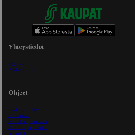
Yhteystiedot
Myymälät
Asiakaspalvelu
Ohjeet
Ensitilaajan ohjeet
Näin maksat
Näin tilaat ja muokkaat
Kaikki ohjeet ja vinkit
In English