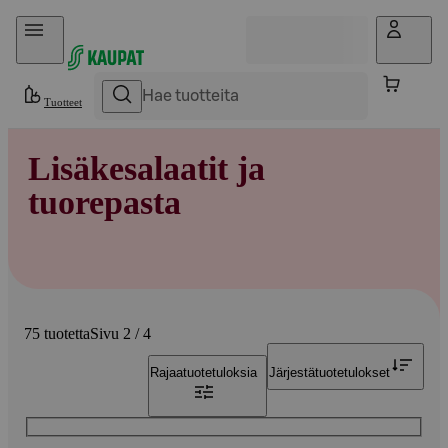
Hyppää sisältöön
Tuotteet
Lisäkesalaatit ja
tuorepasta
75 tuotetta
Sivu 2 / 4
Rajaa
tuotetuloksia
Järjestä
tuotetulokset