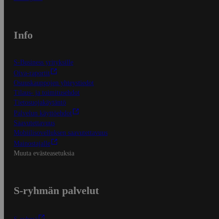
Info
S-Business yrityksille
Oiva-raportit
Osuuskauppojen yhteystiedot
Tilaus- ja toimitusehdot
Tietosuojakäytäntö
Palvelun käyttöehdot
Saavutettavuus
Mobiilisovelluksen saavutettavuus
Mainostajalle
Muuta evästeasetuksia
S-ryhmän palvelut