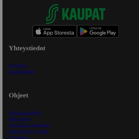
Yhteystiedot
Myymälät
Asiakaspalvelu
Ohjeet
Ensitilaajan ohjeet
Näin maksat
Näin tilaat ja muokkaat
Kaikki ohjeet ja vinkit
In English