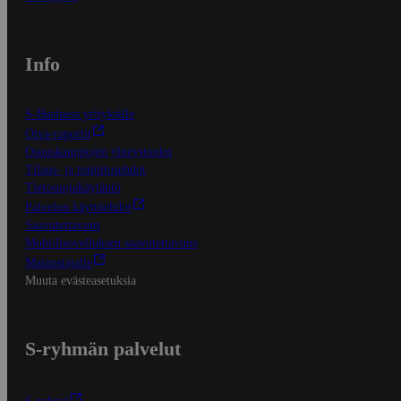
Info
S-Business yrityksille
Oiva-raportit
Osuuskauppojen yhteystiedot
Tilaus- ja toimitusehdot
Tietosuojakäytäntö
Palvelun käyttöehdot
Saavutettavuus
Mobiilisovelluksen saavutettavuus
Mainostajalle
Muuta evästeasetuksia
S-ryhmän palvelut