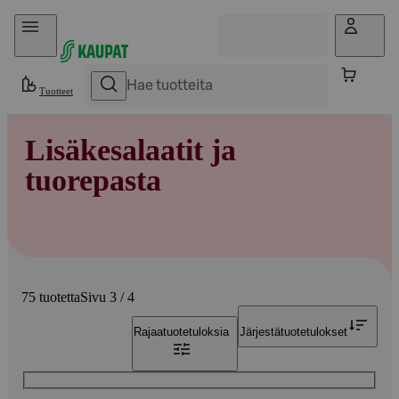
Hyppää sisältöön
Tuotteet
Lisäkesalaatit ja
tuorepasta
75 tuotetta
Sivu 3 / 4
Rajaa
tuotetuloksia
Järjestä
tuotetulokset