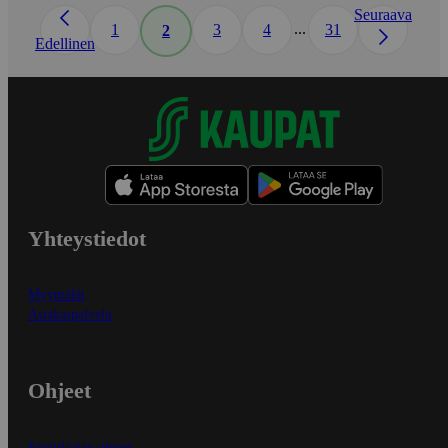
Seuraava
...
1
3
4
31
2
Edellinen
Yhteystiedot
Myymälät
Asiakaspalvelu
Ohjeet
Ensitilaajan ohjeet