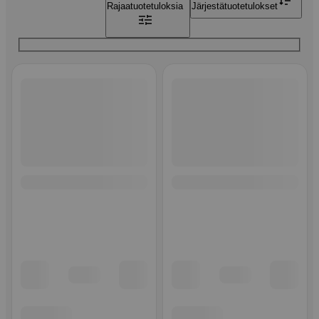
Rajaa
tuotetuloksia
Järjestä
tuotetulokset