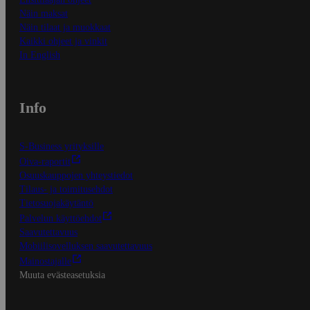
Näin maksat
Näin tilaat ja muokkaat
Kaikki ohjeet ja vinkit
In English
Info
S-Business yrityksille
Oiva-raportit
Osuuskauppojen yhteystiedot
Tilaus- ja toimitusehdot
Tietosuojakäytäntö
Palvelun käyttöehdot
Saavutettavuus
Mobiilisovelluksen saavutettavuus
Mainostajalle
Muuta evästeasetuksia