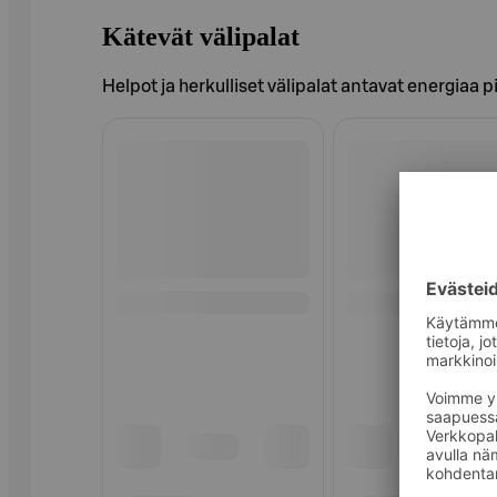
Kätevät välipalat
Helpot ja herkulliset välipalat antavat energiaa p
Ohita listaus