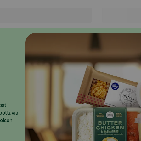
sti.
pottavia
loisen