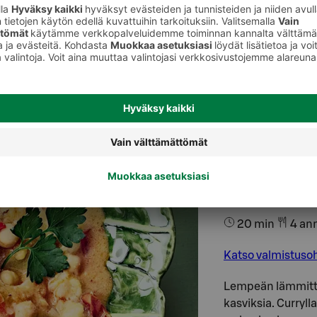
Maapähkin
20 min
4 an
Katso valmistuso
Lempeän lämmittä
kasviksia. Curryl