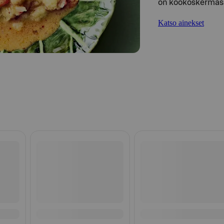
on kookoskermass
Katso ainekset