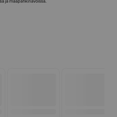
a ja maapähkinävoissa.