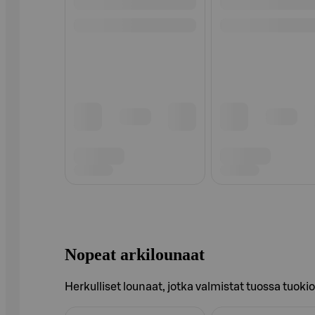
Nopeat arkilounaat
Herkulliset lounaat, jotka valmistat tuossa tuoki
Ohita listaus