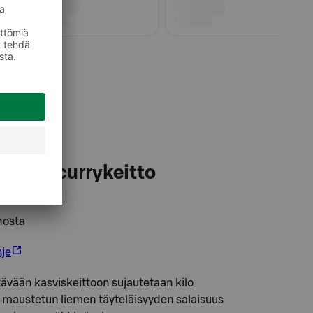
ävoi-currykeitto
nosta
hje
vään kasviskeittoon sujautetaan kilo
la maustetun liemen täyteläisyyden salaisuus