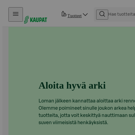
Hyppää sisältöön
Tuotteet
Aloita hyvä arki
Loman jälkeen kannattaa aloittaa arki renno
Olemme poimineet sinulle joukon arkea hel
tuotteita, jotta voit keskittyä nauttimaan su
suven viimeisistä henkäyksistä.