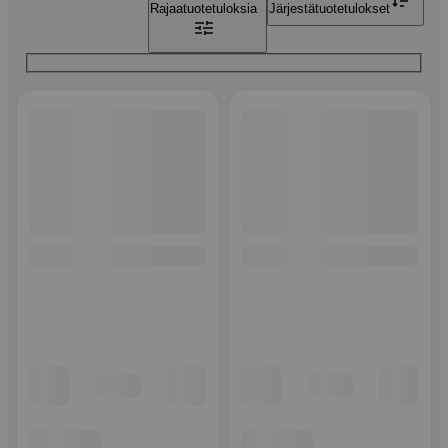
Rajaa
tuotetuloksia
Järjestä
tuotetulokset