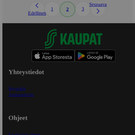
Seuraava
1
3
2
Edellinen
Yhteystiedot
Myymälät
Asiakaspalvelu
Ohjeet
Ensitilaajan ohjeet