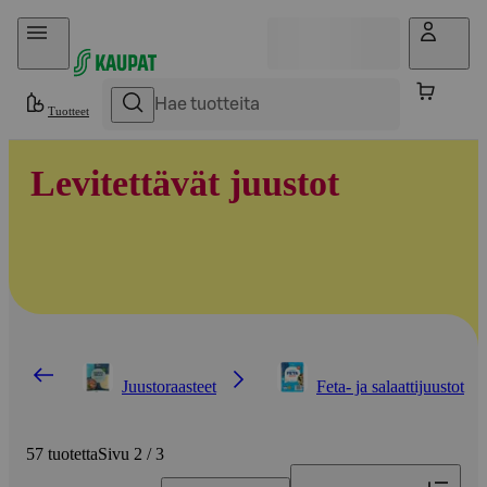
Hyppää sisältöön
Tuotteet
Levitettävät juustot
Juustoraasteet
Feta- ja salaattijuustot
57 tuotetta
Sivu 2 / 3