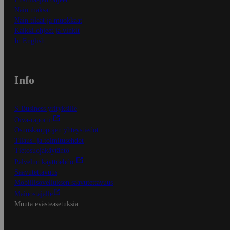
Näin maksat
Näin tilaat ja muokkaat
Kaikki ohjeet ja vinkit
In English
Info
S-Business yrityksille
Oiva-raportit
Osuuskauppojen yhteystiedot
Tilaus- ja toimitusehdot
Tietosuojakäytäntö
Palvelun käyttöehdot
Saavutettavuus
Mobiilisovelluksen saavutettavuus
Mainostajalle
Muuta evästeasetuksia