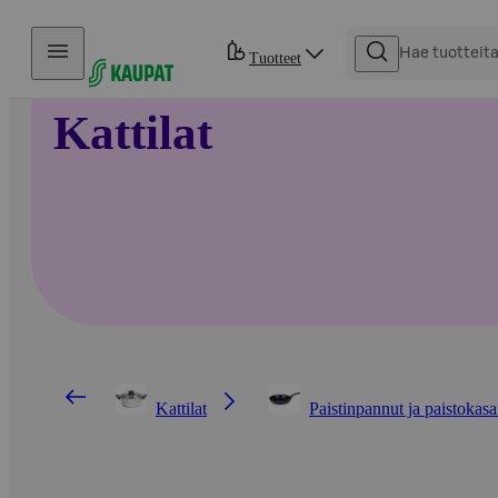
Hyppää sisältöön
Tuotteet
Kattilat
Kattilat
Paistinpannut ja paistokasar