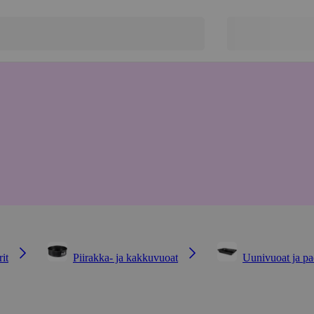
it
Piirakka- ja kakkuvuoat
Uunivuoat ja pa