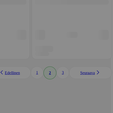
1
3
Edellinen
2
Seuraava