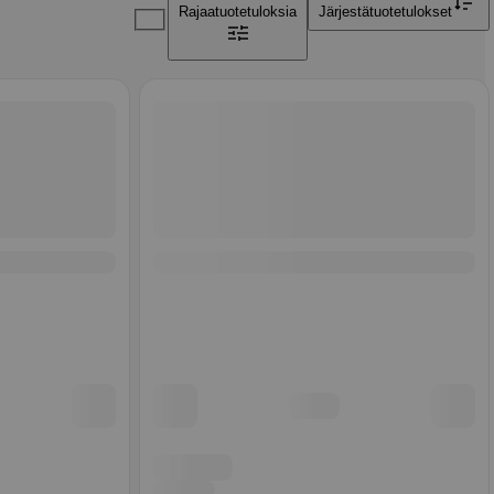
Rajaa
tuotetuloksia
Järjestä
tuotetulokset