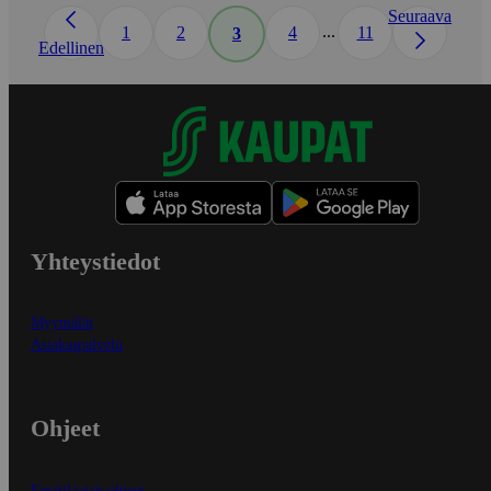
Seuraava
...
1
2
4
11
3
Edellinen
Yhteystiedot
Myymälät
Asiakaspalvelu
Ohjeet
Ensitilaajan ohjeet