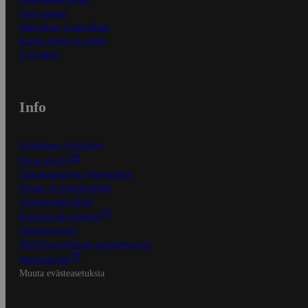
Näin maksat
Näin tilaat ja muokkaat
Kaikki ohjeet ja vinkit
In English
Info
S-Business yrityksille
Oiva-raportit
Osuuskauppojen yhteystiedot
Tilaus- ja toimitusehdot
Tietosuojakäytäntö
Palvelun käyttöehdot
Saavutettavuus
Mobiilisovelluksen saavutettavuus
Mainostajalle
Muuta evästeasetuksia