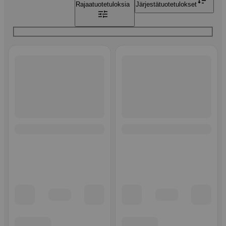
Rajaa
tuotetuloksia
Järjestä
tuotetulokset