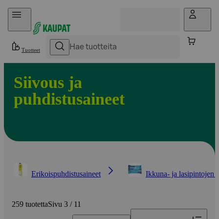
Hyppää sisältöön
Tuotteet
Siivous ja
puhdistusaineet
Erikoispuhdistusaineet
Ikkuna- ja lasipintojen 
259 tuotetta
Sivu 3 / 11