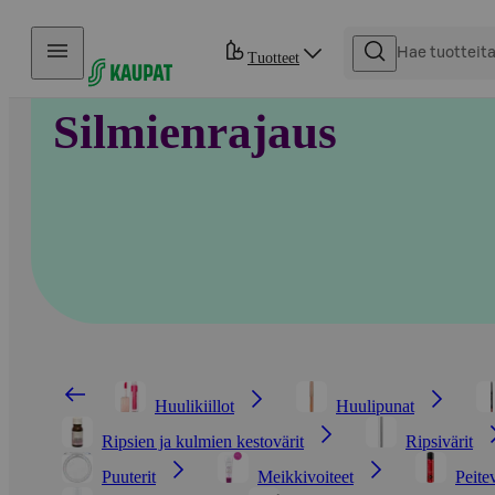
Hyppää sisältöön
Tuotteet
Silmienrajaus
Huulikiillot
Huulipunat
Ripsien ja kulmien kestovärit
Ripsivärit
Puuterit
Meikkivoiteet
Peite