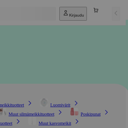
Kirjaudu
eikkituotteet
Luomivärit
Muut silmämeikkituotteet
Poskipunat
tuotteet
Muut kasvomeikit