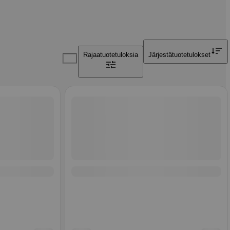
Rajaa
tuotetuloksia
Järjestä
tuotetulokset