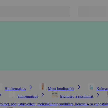
Huultenrajaus
Muut huulimeikit
Kulmam
Silmienrajaus
Irtoripset ja ripsiliimat
voiteet, pohjustusvoiteet, meikinkiinnityssuihkeet, korostus- ja varjostus