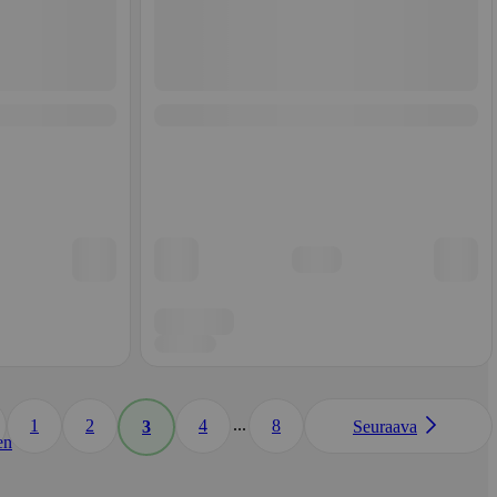
...
1
2
4
8
3
Seuraava
en