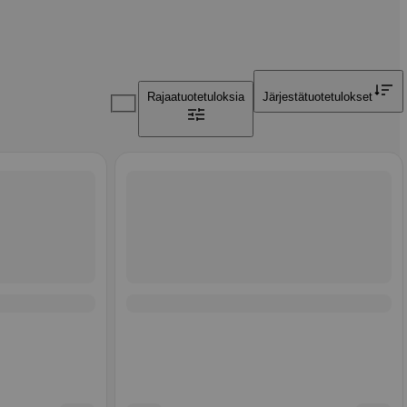
Rajaa
tuotetuloksia
Järjestä
tuotetulokset