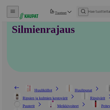
Hyppää sisältöön
Tuotteet
Silmienrajaus
Huulikiillot
Huulipunat
Ripsien ja kulmien kestovärit
Ripsivärit
Puuterit
Meikkivoiteet
Peite