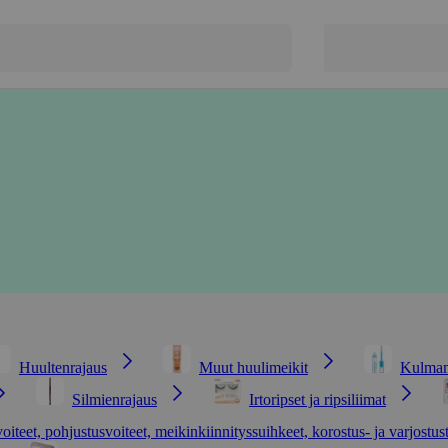
Huultenrajaus
Muut huulimeikit
Kulmam
Silmienrajaus
Irtoripset ja ripsiliimat
voiteet, pohjustusvoiteet, meikinkiinnityssuihkeet, korostus- ja varjostus