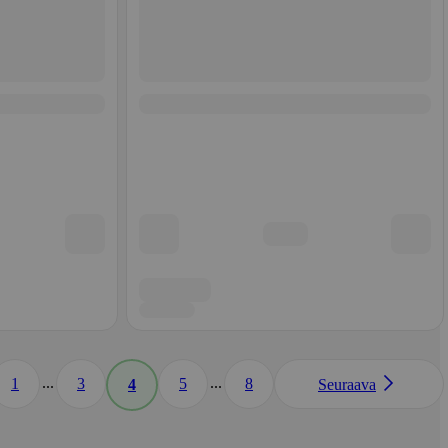
...
...
1
3
5
8
4
Seuraava