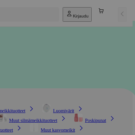
Kirjaudu
eikkituotteet
Luomivärit
Muut silmämeikkituotteet
Poskipunat
tuotteet
Muut kasvomeikit