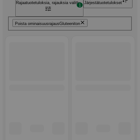
Rajaa
tuotetuloksia, rajauksia valittu
Järjestä
tuotetulokset
1
Poista ominaisuusrajaus
Gluteeniton