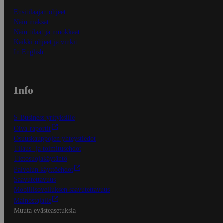
Ensitilaajan ohjeet
Näin maksat
Näin tilaat ja muokkaat
Kaikki ohjeet ja vinkit
In English
Info
S-Business yrityksille
Oiva-raportit
Osuuskauppojen yhteystiedot
Tilaus- ja toimitusehdot
Tietosuojakäytäntö
Palvelun käyttöehdot
Saavutettavuus
Mobiilisovelluksen saavutettavuus
Mainostajalle
Muuta evästeasetuksia