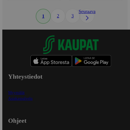
Seuraava
2
3
1
Yhteystiedot
Myymälät
Asiakaspalvelu
Ohjeet