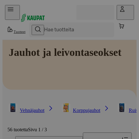
Hyppää sisältöön
Tuotteet
Jauhot ja leivontaseokset
Vehnäjauhot
Korppujauhot
Ruis
56 tuotetta
Sivu 1 / 3