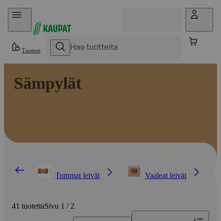
Hyppää sisältöön
Tuotteet
Sämpylät
Tummat leivät
Vaaleat leivät
41 tuotetta
Sivu 1 / 2