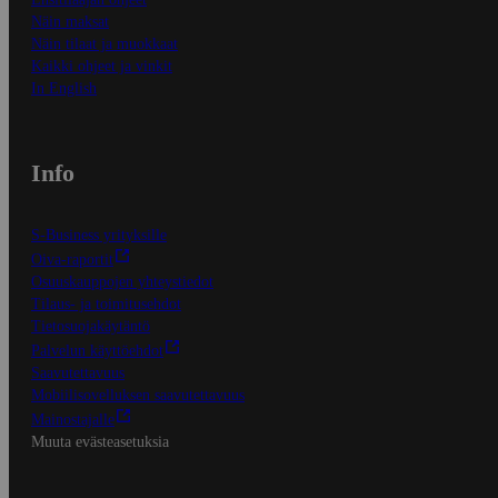
Näin maksat
Näin tilaat ja muokkaat
Kaikki ohjeet ja vinkit
In English
Info
S-Business yrityksille
Oiva-raportit
Osuuskauppojen yhteystiedot
Tilaus- ja toimitusehdot
Tietosuojakäytäntö
Palvelun käyttöehdot
Saavutettavuus
Mobiilisovelluksen saavutettavuus
Mainostajalle
Muuta evästeasetuksia