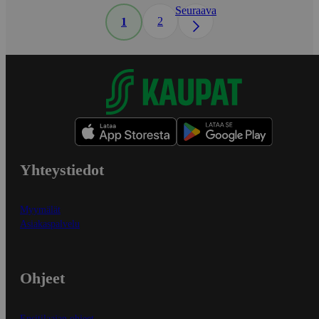
Seuraava
2
1
Yhteystiedot
Myymälät
Asiakaspalvelu
Ohjeet
Ensitilaajan ohjeet