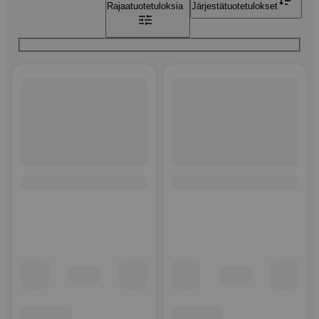
Rajaa
tuotetuloksia
Järjestä
tuotetulokset