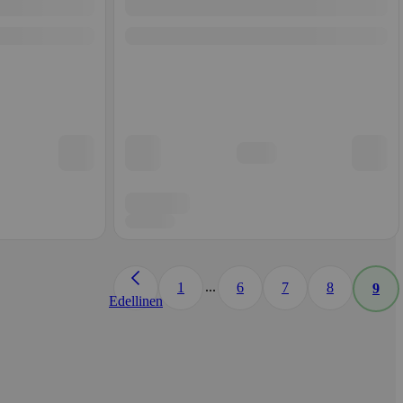
...
1
6
7
8
9
Edellinen