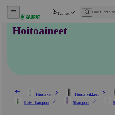
Hyppää sisältöön
Tuotteet
Hoitoaineet
Hiuslakat
Hiustarvikkeet
Kuivashampoot
Shampoot
S