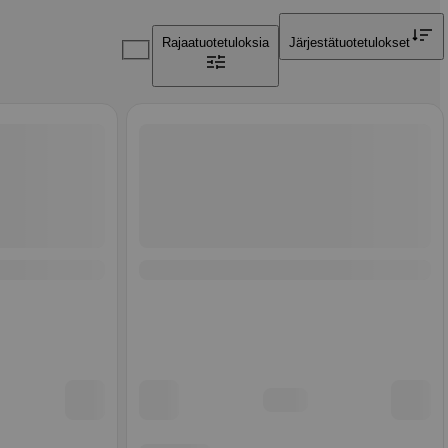
Rajaa
tuotetuloksia
Järjestä
tuotetulokset